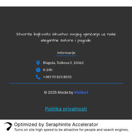
Stvorite bajkovito iskustvo svojeg vjenčanja uz naše
elegantne šatore i pagode.
Informacije
Blaguša, Tuškova 5, 10362
0-24h
+385 95 825 8035
© 2025 Made by
Vizibot
Politika privatnosti
Optimized by Seraphinite Accelerator
Turns on site high speed to be attractive for people and search engines.