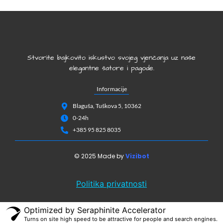
Stvorite bajkovito iskustvo svojeg vjenčanja uz naše
elegantne šatore i pagode.
Informacije
Blaguša, Tuškova 5, 10362
0-24h
+385 95 825 8035
© 2025 Made by
Vizibot
Politika privatnosti
Optimized by Seraphinite Accelerator
Turns on site high speed to be attractive for people and search engines.