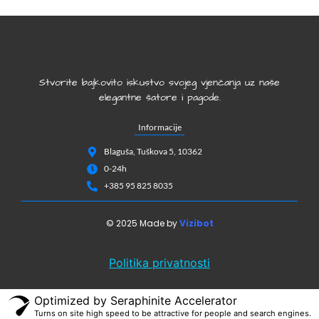
Stvorite bajkovito iskustvo svojeg vjenčanja uz naše
elegantne šatore i pagode.
Informacije
Blaguša, Tuškova 5, 10362
0-24h
+385 95 825 8035
© 2025 Made by
Vizibot
Politika privatnosti
Optimized by Seraphinite Accelerator
Turns on site high speed to be attractive for people and search engines.