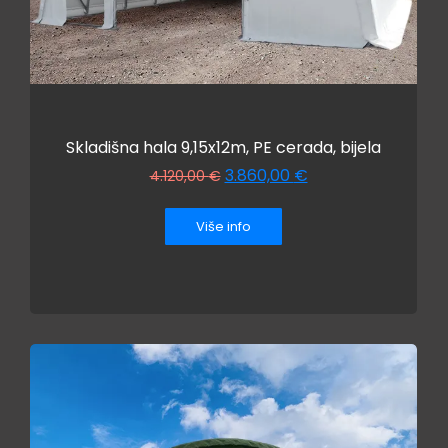
Skladišna hala 9,15x12m, PE cerada, bijela
3.860,00
€
4.120,00
€
Više info