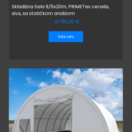
Skladišna hala 9,15x20m, PRIMETex cerada,
siva, sa statičkom analizom
6.790,00
€
Više info