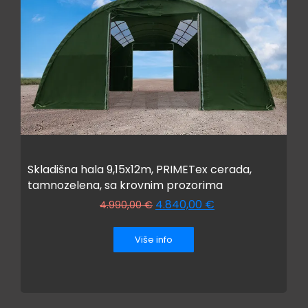
Skladišna hala 9,15x12m, PRIMETex cerada,
tamnozelena, sa krovnim prozorima
4.840,00
€
4.990,00
€
Više info