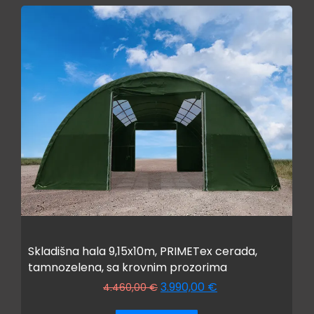
Skladišna hala 9,15x10m, PRIMETex cerada,
tamnozelena, sa krovnim prozorima
3.990,00
€
4.460,00
€