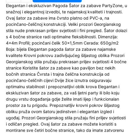
Elegantan i ekskluzivan Pagoda Šator za zabave PartyZone, u
snažnoj i elegantnoj izvedbi, te najamskoj kvaliteti i trajnosti.
Ovaj šator za zabave ima čvrsto platno od PVC-a, na
pocinčano-čeličnoj konstrukciji. Veliki prozori Georgianskog
stila nude prekrasan priljev svjetlosti i fini pregled. Šator dolazi
s 4 bočne stranice radi optimalne fleksibilnosti. Dimenzija:
4x4m Profili; pocinčani čelik 50x1,5mm Cerada: 650g/m2
Boja: bijela Elegantan pagoda šator za zabave najamske
kvalitete Krovni pokrovu zadivljujućeg šiljastog oblika Prozori
Georgianskog stila pružaju prekrasan priljev svjetlosti 4 bočne
stranice Koristite šator za zabave kao paviljon bez nekih
bočnih stranica Čvrsta i trajna čelična konstrukcija od
pocinčano-čeličnih cijevi Dvije žice iznutra osiguravaju
optimalnu stabilnost i prepoznatljivi oblik krova Elegantan i
ekskluzivan šator za zabave, za vaš ljetni party ili bilo koju
drugu vrstu događanja gdje želite imati lijep i funkcionalan
prostor za tu prigodu. Prepoznatljiv krovni pokrov šiljastog
obliku pruža ovom šatoru jedinstven i elegantan izgled i
ugođaj. Prozori Georgianskog stila pružaju fini priljev svjetlosti
i odličan pregled. Ovaj šator za zabave možete koristiti s
montirane sve četiri bočne stranice, tako da imate zatvorenu