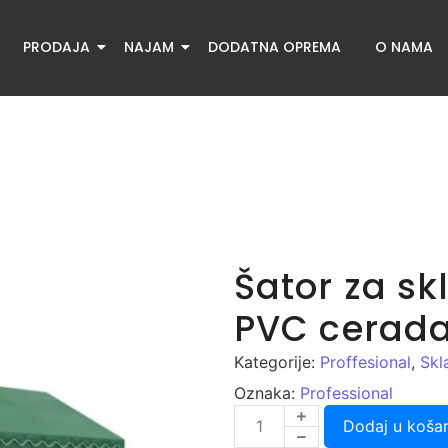
PRODAJA
NAJAM
DODATNA OPREMA
O NAMA
Šator za sk
PVC cerada
Kategorije:
Proffesional
,
Skl
Oznaka:
Professional
Dodaj u košar