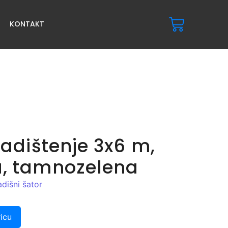
KONTAKT
ladištenje 3x6 m,
, tamnozelena
adišni šator
icu