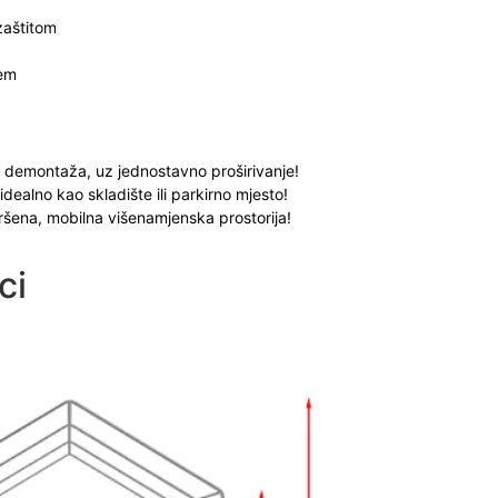
zaštitom
čem
 i demontaža, uz jednostavno proširivanje!
dealno kao skladište ili parkirno mjesto!
vršena, mobilna višenamjenska prostorija!
ci