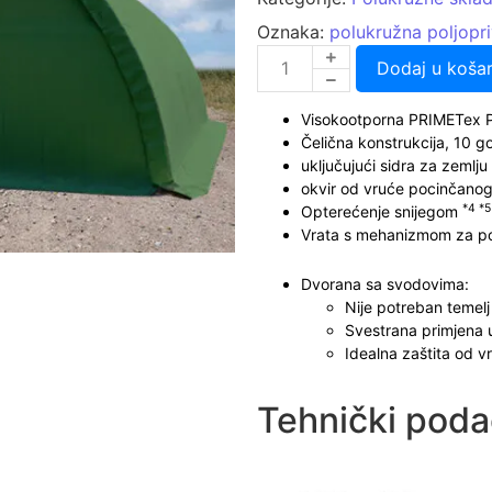
Oznaka:
polukružna poljopri
Dodaj u košar
Visokootporna PRIMETex 
Čelična konstrukcija, 10 g
uključujući sidra za zemlju
okvir od vruće pocinčanog
*4
*5
Opterećenje snijegom
Vrata s mehanizmom za po
Dvorana sa svodovima:
Nije potreban temelj
Svestrana primjena u p
Idealna zaštita od vr
Tehnički poda