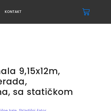
KONTAKT
ala 9,15x12m,
erada,
a, sa statičkom
išne hale
,
Skladišni šator