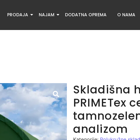
PRODAJA
NAJAM
DODATNA OPREMA
O NAMA
Skladišna h
PRIMETex c
tamnozelen
analizom
Kategorije:
Polukružne sklad