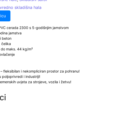
vredno skladišna hala
icu
PVC cerada 2300 s 5-godišnjim jamstvom
odina jamstva
 i beton
 čelika
do maks. 44 kg/m²
vlačenje
 – fleksibilan i nekompliciran prostor za pohranu!
oljoprivredi i industriji!
emenskih uvjeta za strojeve, vozila i žetvu!
ci