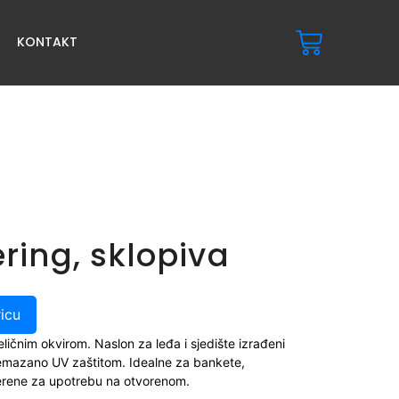
KONTAKT
ering, sklopiva
icu
eličnim okvirom. Naslon za leđa i sjedište izrađeni
remazano UV zaštitom. Idealne za bankete,
mjerene za upotrebu na otvorenom.