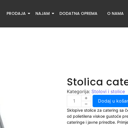
PRODAJA
NAJAM
DODATNA OPREMA
O NAMA
Stolica cat
Kategorija:
Stolovi i stolice
Dodaj u košar
Sklopive stolice za catering sa č
od polietilena viskoe gustoće p
cateringe i javne priredbe. Pri