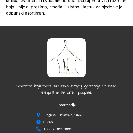
stolica svadbenih i svečanih obreda. Dostupno u više različitih
boja - bijela, prozirna, smeđa ili zlatna. Jastuk za sjedenje je
dopunski asortiman.
Stvorite bajkovito iskustvo svojeg vjenčanja uz naše
elegantne šatore i pagode.
Informacije
Blaguša, Tuškova 5, 10362
0-24h
+385 95 825 8035