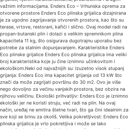
važnim informacijama. Enders Eco – Vrhunska oprema za
otvorene prostore Enders Eco plinska grijalica dizajnirana
je za ugodno zagrijavanje otvorenih prostora, kao što su
terase, vrtove, restorani, kafići i slično. Ovaj model radi na
propan-butanski plin i dolazi s velikim spremnikom plina
kapaciteta 11 kg, što osigurava dugotrajnu uporabu bez
potrebe za stalnim dopunjavanjem. Karakteristike Enders
Eco plinske grijalice Enders Eco plinska grijalica ima veliki
broj karakteristika koje ju čine iznimno učinkovitom i
ekološkom.Neki od najvažnijih su: Izuzetno visok stupanj
grijanja: Enders Eco ima kapacitet grijanja od 13 kW što
znači da može zagrijati površinu do 30 m2. Ovo je više
nego dovoljno za većinu vanjskih prostora, bez obzira na
njihovu veličinu. Ekološki prihvatljiv: Enders Eco je iznimno
ekološki jer ne koristi struju, već radi na plin. Na ovaj
način, uređaj ne emitira štetne tvari, što ga čini idealnim za
sve koji se brinu za okoliš. Velika pokretljivost: Enders Eco
plinska grijalica je vrlo pokretljiva i može se lako