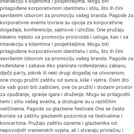
interakciju s klijentima i posjetiteljima. Mogu biti
prilagođene korporativnom identitetu i stilu, što ih čini
savršenim izborom za promociju vašeg branda. Pagode za
korporativne evente Izvrsna su opcija za korporativne
događaje, konferencije, sajmove i izložbe. One pružaju
idealno mjesto za promociju proizvoda i usluga, kao i za
interakciju s klijentima i posjetiteljima. Mogu biti
prilagođene korporativnom identitetu i stilu, što ih čini
savršenim izborom za promociju vašeg branda. Pagode za
rođendane i zabave Ako planirate rođendansku zabavu,
dječji party, piknik ili neki drugi događaj na otvorenom,
one mogu pružiti zaštitu od sunca, kiše i vjetra. Osim što
će vaši gosti biti zaštićeni, one će pružiti i dodatni prostor
za opuštanje, igranje igara i druženje. Mogu se prilagoditi
temi i stilu vašeg eventa, a dostupne su u različitim
veličinama. Pagode za glazbene festivale One se često
koriste za zaštitu glazbenih pozornica na festivalima i
koncertima. Pružaju zaštitu opreme i glazbenika od
nepovoljnih vremenskih uvjeta, ali i stvaraju privlačnu i