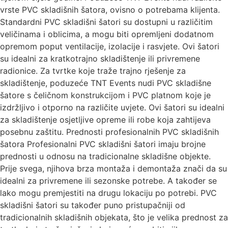
vrste PVC skladišnih šatora, ovisno o potrebama klijenta.
Standardni PVC skladišni šatori su dostupni u različitim
veličinama i oblicima, a mogu biti opremljeni dodatnom
opremom poput ventilacije, izolacije i rasvjete. Ovi šatori
su idealni za kratkotrajno skladištenje ili privremene
radionice. Za tvrtke koje traže trajno rješenje za
skladištenje, poduzeće TNT Events nudi PVC skladišne
šatore s čeličnom konstrukcijom i PVC platnom koje je
izdržljivo i otporno na različite uvjete. Ovi šatori su idealni
za skladištenje osjetljive opreme ili robe koja zahtijeva
posebnu zaštitu. Prednosti profesionalnih PVC skladišnih
šatora Profesionalni PVC skladišni šatori imaju brojne
prednosti u odnosu na tradicionalne skladišne objekte.
Prije svega, njihova brza montaža i demontaža znači da su
idealni za privremene ili sezonske potrebe. A također se
lako mogu premjestiti na drugu lokaciju po potrebi. PVC
skladišni šatori su također puno pristupačniji od
tradicionalnih skladišnih objekata, što je velika prednost za