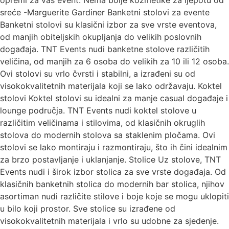
opremi za vaš event. Nema bolje kozmetike za ljepotu od
sreće -Marguerite Gardiner Banketni stolovi za evente
Banketni stolovi su klasični izbor za sve vrste eventova,
od manjih obiteljskih okupljanja do velikih poslovnih
događaja. TNT Events nudi banketne stolove različitih
veličina, od manjih za 6 osoba do velikih za 10 ili 12 osoba.
Ovi stolovi su vrlo čvrsti i stabilni, a izrađeni su od
visokokvalitetnih materijala koji se lako održavaju. Koktel
stolovi Koktel stolovi su idealni za manje casual događaje i
lounge područja. TNT Events nudi koktel stolove u
različitim veličinama i stilovima, od klasičnih okruglih
stolova do modernih stolova sa staklenim pločama. Ovi
stolovi se lako montiraju i razmontiraju, što ih čini idealnim
za brzo postavljanje i uklanjanje. Stolice Uz stolove, TNT
Events nudi i širok izbor stolica za sve vrste događaja. Od
klasičnih banketnih stolica do modernih bar stolica, njihov
asortiman nudi različite stilove i boje koje se mogu uklopiti
u bilo koji prostor. Sve stolice su izrađene od
visokokvalitetnih materijala i vrlo su udobne za sjedenje.