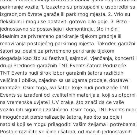
parkiranje vozila; 1. Izuzetno su pristupačni u usporedbi sa
izgradnjom čvrste garaže ili parkirnog mjesta. 2. Vrlo su
fleksibilni i mogu se postaviti gotovo bilo gdje. 3. Brzo i
jednostavno se postavljaju i demontiraju, što ih čini
idealnim za privremeno parkiranje tijekom gradnje ili
renoviranja postojećeg parkirnog mjesta. Također, garažni
šatori su idealni za privremeno parkiranje tijekom
događaja kao što su festivali, sajmovi, vjenčanja, koncerti i
drugi Prednosti garažnih TNT Events šatora Poduzeće
TNT Events nudi širok izbor garažnih šatora različitih
veličina i oblika, zajedno sa uslugama prodaje, dostave i
montaže. Osim toga, svi šatori koje nudi poduzeće TNT
Events su izrađeni od kvalitetnih materijala, koji su otporni
na vremenske uvjete i UV zrake, što znači da će vaše
vozilo biti sigurno i zaštićeno. Osim toga, TNT Events nudi
i mogućnost personalizacije šatora, kao što su boje i
natpisi koji se mogu prilagoditi vašim željama i potrebama.
Postoje različite veličine i šatora, od manjih jednostavnih