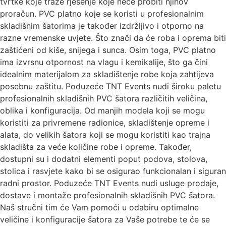
tvrtke koje traže rješenje koje neće probiti njihov
proračun. PVC platno koje se koristi u profesionalnim
skladišnim šatorima je također izdržljivo i otporno na
razne vremenske uvjete. Što znači da će roba i oprema biti
zaštićeni od kiše, snijega i sunca. Osim toga, PVC platno
ima izvrsnu otpornost na vlagu i kemikalije, što ga čini
idealnim materijalom za skladištenje robe koja zahtijeva
posebnu zaštitu. Poduzeće TNT Events nudi široku paletu
profesionalnih skladišnih PVC šatora različitih veličina,
oblika i konfiguracija. Od manjih modela koji se mogu
koristiti za privremene radionice, skladištenje opreme i
alata, do velikih šatora koji se mogu koristiti kao trajna
skladišta za veće količine robe i opreme. Također,
dostupni su i dodatni elementi poput podova, stolova,
stolica i rasvjete kako bi se osigurao funkcionalan i siguran
radni prostor. Poduzeće TNT Events nudi usluge prodaje,
dostave i montaže profesionalnih skladišnih PVC šatora.
Naš stručni tim će Vam pomoći u odabiru optimalne
veličine i konfiguracije šatora za Vaše potrebe te će se