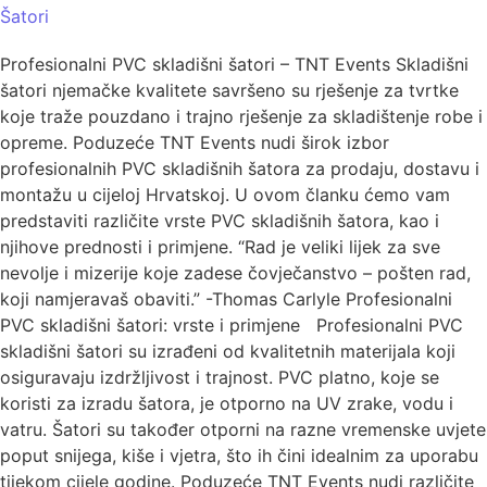
Šatori
Profesionalni PVC skladišni šatori – TNT Events Skladišni
šatori njemačke kvalitete savršeno su rješenje za tvrtke
koje traže pouzdano i trajno rješenje za skladištenje robe i
opreme. Poduzeće TNT Events nudi širok izbor
profesionalnih PVC skladišnih šatora za prodaju, dostavu i
montažu u cijeloj Hrvatskoj. U ovom članku ćemo vam
predstaviti različite vrste PVC skladišnih šatora, kao i
njihove prednosti i primjene. “Rad je veliki lijek za sve
nevolje i mizerije koje zadese čovječanstvo – pošten rad,
koji namjeravaš obaviti.” -Thomas Carlyle Profesionalni
PVC skladišni šatori: vrste i primjene Profesionalni PVC
skladišni šatori su izrađeni od kvalitetnih materijala koji
osiguravaju izdržljivost i trajnost. PVC platno, koje se
koristi za izradu šatora, je otporno na UV zrake, vodu i
vatru. Šatori su također otporni na razne vremenske uvjete
poput snijega, kiše i vjetra, što ih čini idealnim za uporabu
tijekom cijele godine. Poduzeće TNT Events nudi različite