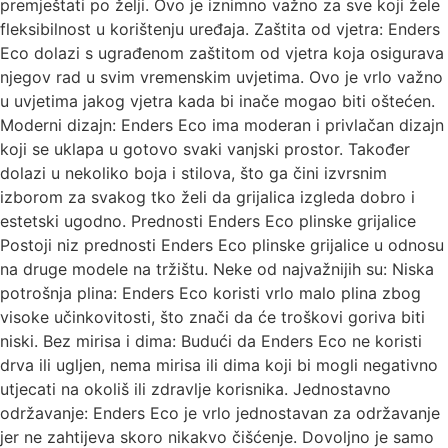
premještati po želji. Ovo je iznimno važno za sve koji žele
fleksibilnost u korištenju uređaja. Zaštita od vjetra: Enders
Eco dolazi s ugrađenom zaštitom od vjetra koja osigurava
njegov rad u svim vremenskim uvjetima. Ovo je vrlo važno
u uvjetima jakog vjetra kada bi inače mogao biti oštećen.
Moderni dizajn: Enders Eco ima moderan i privlačan dizajn
koji se uklapa u gotovo svaki vanjski prostor. Također
dolazi u nekoliko boja i stilova, što ga čini izvrsnim
izborom za svakog tko želi da grijalica izgleda dobro i
estetski ugodno. Prednosti Enders Eco plinske grijalice
Postoji niz prednosti Enders Eco plinske grijalice u odnosu
na druge modele na tržištu. Neke od najvažnijih su: Niska
potrošnja plina: Enders Eco koristi vrlo malo plina zbog
visoke učinkovitosti, što znači da će troškovi goriva biti
niski. Bez mirisa i dima: Budući da Enders Eco ne koristi
drva ili ugljen, nema mirisa ili dima koji bi mogli negativno
utjecati na okoliš ili zdravlje korisnika. Jednostavno
održavanje: Enders Eco je vrlo jednostavan za održavanje
jer ne zahtijeva skoro nikakvo čišćenje. Dovoljno je samo