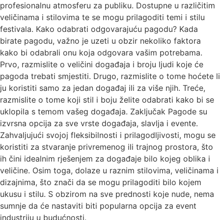
profesionalnu atmosferu za publiku. Dostupne u različitim
veličinama i stilovima te se mogu prilagoditi temi i stilu
festivala. Kako odabrati odgovarajuću pagodu? Kada
birate pagodu, važno je uzeti u obzir nekoliko faktora
kako bi odabrali onu koja odgovara vašim potrebama.
Prvo, razmislite o veličini događaja i broju ljudi koje će
pagoda trebati smjestiti. Drugo, razmislite o tome hoćete li
ju koristiti samo za jedan događaj ili za više njih. Treće,
razmislite o tome koji stil i boju želite odabrati kako bi se
uklopila s temom vašeg događaja. Zaključak Pagode su
izvrsna opcija za sve vrste događaja, slavlja i evente.
Zahvaljujući svojoj fleksibilnosti i prilagodljivosti, mogu se
koristiti za stvaranje privremenog ili trajnog prostora, što
ih čini idealnim rješenjem za događaje bilo kojeg oblika i
veličine. Osim toga, dolaze u raznim stilovima, veličinama i
dizajnima, što znači da se mogu prilagoditi bilo kojem
ukusu i stilu. S obzirom na sve prednosti koje nude, nema
sumnje da će nastaviti biti popularna opcija za event
industriju u budućnosti.