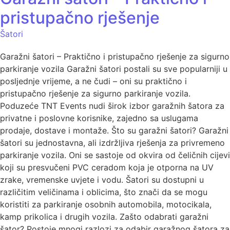
pristupačno rješenje
Šatori
Garažni šatori – Praktično i pristupačno rješenje za sigurno
parkiranje vozila Garažni šatori postali su sve popularniji u
posljednje vrijeme, a ne čudi – oni su praktično i
pristupačno rješenje za sigurno parkiranje vozila.
Poduzeće TNT Events nudi širok izbor garažnih šatora za
privatne i poslovne korisnike, zajedno sa uslugama
prodaje, dostave i montaže. Što su garažni šatori? Garažni
šatori su jednostavna, ali izdržljiva rješenja za privremeno
parkiranje vozila. Oni se sastoje od okvira od čeličnih cijevi
koji su presvučeni PVC ceradom koja je otporna na UV
zrake, vremenske uvjete i vodu. Šatori su dostupni u
različitim veličinama i oblicima, što znači da se mogu
koristiti za parkiranje osobnih automobila, motocikala,
kamp prikolica i drugih vozila. Zašto odabrati garažni
šator? Postoje mnogi razlozi za odabir garažnog šatora za